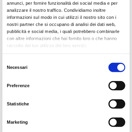
annunci, per fornire funzionalità dei social media e per
GRAFICA CUBI IN PLEXI
analizzare il nostro traffico. Condividiamo inoltre
Seleziona una delle nostre grafiche già pronte per il tuo kit da 2
cubi luminosi in plexi, oppure inviaci la tua grafica personalizzata!
informazioni sul modo in cui utilizzi il nostro sito con i
nostri partner che si occupano di analisi dei dati web,
pubblicità e social media, i quali potrebbero combinarle
con altre informazioni che hai fornito loro o che hanno
raccolto dal tuo utilizzo dei loro servizi.
Grafica Saldi 1
Grafica Saldi 2
Grafica Pasqua 1
Selezione
Necessari
del
consenso
Preferenze
Statistiche
Marketing
Grafica Pasqua 2
Grafica