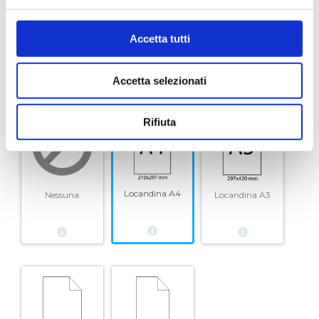
personalizzata
Accetta tutti
6. LOCANDINE
Accetta selezionati
20 x locandine (di uguale misura)
Rifiuta
Locandina A4
Nessuna
Locandina A3