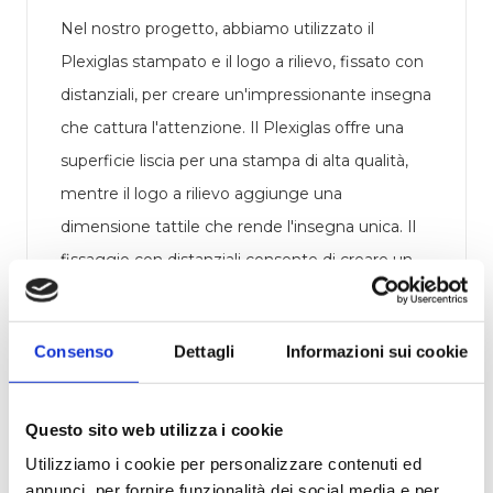
Nel nostro progetto, abbiamo utilizzato il
Plexiglas stampato e il logo a rilievo, fissato con
distanziali, per creare un'impressionante insegna
che cattura l'attenzione. Il Plexiglas offre una
superficie liscia per una stampa di alta qualità,
mentre il logo a rilievo aggiunge una
dimensione tattile che rende l'insegna unica. Il
fissaggio con distanziali consente di creare un
effetto di fluttuazione, valorizzando
ulteriormente il design.
Consenso
Dettagli
Informazioni sui cookie
Ma non finisce qui. L'insegna bifacciale scatolata
in dibond è un esempio di ingegneria di
Questo sito web utilizza i cookie
precisione e durabilità. Il dibond è noto per la sua
Utilizziamo i cookie per personalizzare contenuti ed
resistenza alle intemperie e la scatolatura
annunci, per fornire funzionalità dei social media e per