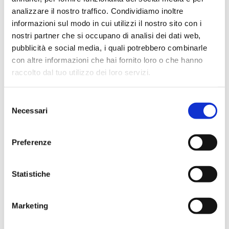
aggiunge un effetto tridimensionale che
analizzare il nostro traffico. Condividiamo inoltre
informazioni sul modo in cui utilizzi il nostro sito con i
garantisce visibilità da tutte le angolazioni.
nostri partner che si occupano di analisi dei dati web,
pubblicità e social media, i quali potrebbero combinarle
Inoltre, il banner saldato ed occhiellato offre
con altre informazioni che hai fornito loro o che hanno
versatilità e durabilità. Questi banner sono
raccolto dal tuo utilizzo dei loro servizi.
realizzati per resistere agli agenti atmosferici e
possono essere appesi facilmente in diverse
Selezione
Necessari
situazioni, garantendo una promozione efficace.
del
consenso
Con DelDucaprint.com, potete essere certi di
Preferenze
ottenere insegne personalizzate di qualità
superiore che mettono in risalto il vostro
Statistiche
marchio in modo straordinario. Scoprite come la
nostra esperienza nella stampa personalizzata e
Marketing
l'uso delle ultime tecnologie possono fare la