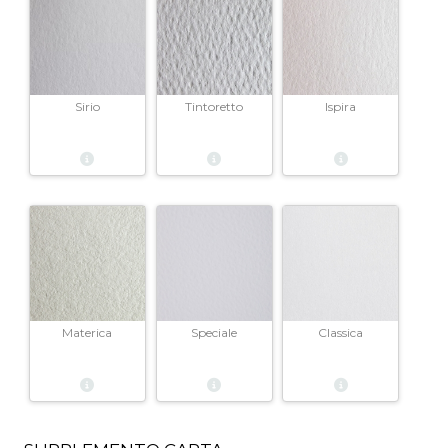
Sirio
Tintoretto
Ispira
Materica
Speciale
Classica