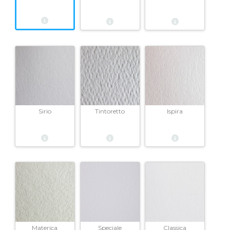
Sirio
Tintoretto
Ispira
Materica
Speciale
Classica