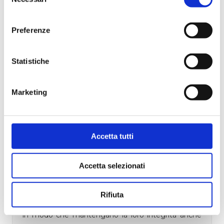
del
ruolo importante nell'attirare l'attenzione dei
consenso
consumatori e nel creare un'immagine di marca
Preferenze
forte.
La
stampa delle etichette per liquori
richiede
Statistiche
un approccio professionale e attento ai dettagli. È
fondamentale lavorare con una azienda come Del
Marketing
Duca Print specializzata e che abbia esperienza nel
settore delle bevande alcoliche e che possa offrire
una vasta gamma di opzioni per soddisfare le tue
Accetta tutti
esigenze specifiche.
Accetta selezionati
Una delle prime cose da considerare è il
materiale
delle etichette
. Le etichette per liquori devono
Rifiuta
essere resistenti all'acqua e alle sostanze chimiche,
in modo che mantengano la loro integrità anche