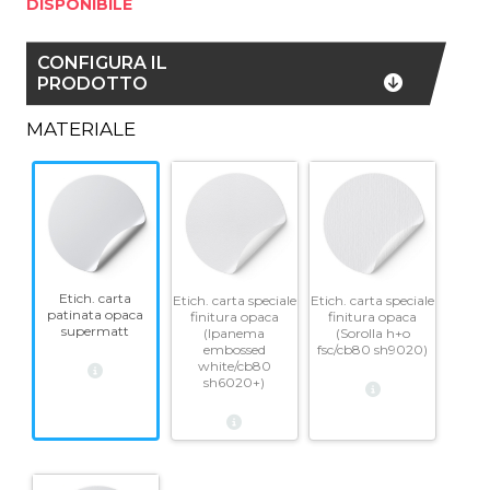
DISPONIBILE
CONFIGURA IL
PRODOTTO
MATERIALE
Etich. carta
Etich. carta speciale
Etich. carta speciale
patinata opaca
finitura opaca
finitura opaca
supermatt
(Ipanema
(Sorolla h+o
embossed
fsc/cb80 sh9020)
white/cb80
sh6020+)