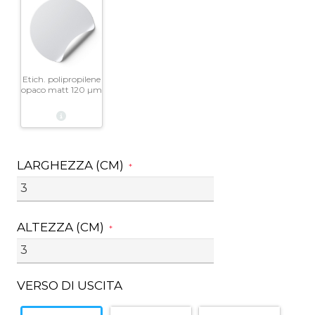
Etich. polipropilene
opaco matt 120 µm
LARGHEZZA (CM)
*
ALTEZZA (CM)
*
VERSO DI USCITA