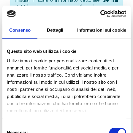
misura, in scala o in formato vettoriale.
Se hai
dubbi, siamo sempre a disposizione per
aiutarti con il caricamento dei file!
Consenso
Dettagli
Informazioni sui cookie
SCARICA ESEMPI E ISTRUZIONI
Questo sito web utilizza i cookie
Utilizziamo i cookie per personalizzare contenuti ed
DESCRIZIONE
annunci, per fornire funzionalità dei social media e per
analizzare il nostro traffico. Condividiamo inoltre
informazioni sul modo in cui utilizzi il nostro sito con i
Stampa etichette per liquori
nostri partner che si occupano di analisi dei dati web,
Se hai una distilleria o un'azienda di
pubblicità e social media, i quali potrebbero combinarle
produzione di liquori
, sai quanto sia importante
con altre informazioni che hai fornito loro o che hanno
raccolto dal tuo utilizzo dei loro servizi.
avere etichette di alta qualità per i tuoi prodotti. Le
etichette non solo forniscono informazioni
Selezione
essenziali sul tuo liquore, ma svolgono anche un
Necessari