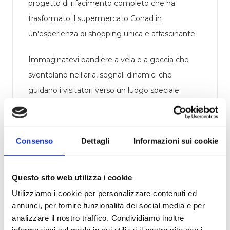
progetto di rifacimento completo che ha
trasformato il supermercato Conad in
un'esperienza di shopping unica e affascinante.
Immaginatevi bandiere a vela e a goccia che
sventolano nell'aria, segnali dinamici che
guidano i visitatori verso un luogo speciale.
Questi sono solo l'inizio di un'esplosione di
creatività.
Consenso
Dettagli
Informazioni sui cookie
L'insegna luminosa è il vero gioiello di questo
progetto. Con lettere scatolate, una costa e un
Questo sito web utilizza i cookie
fondale in lamiera zincata, questa insegna è un
faro di luce e stile. La notte si accende con
Utilizziamo i cookie per personalizzare contenuti ed
annunci, per fornire funzionalità dei social media e per
un'illuminazione affascinante, mentre il nome
analizzare il nostro traffico. Condividiamo inoltre
'Conad' brilla nel buio, invitando i clienti a