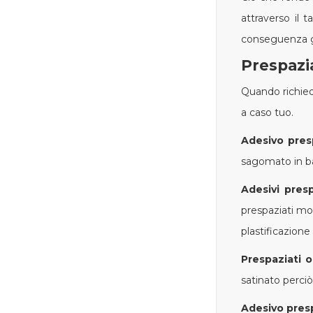
attraverso il 
conseguenza gli
Prespazia
Quando richiedi
a caso tuo.
Adesivo pres
sagomato in bas
Adesivi presp
prespaziati mon
plastificazione
Prespaziati o
satinato perci
Adesivo pres