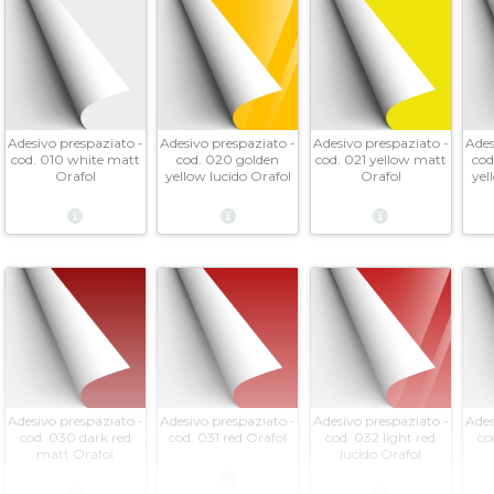
Adesivo prespaziato -
Adesivo prespaziato -
Adesivo prespaziato -
Ades
cod. 010 white matt
cod. 020 golden
cod. 021 yellow matt
cod
Orafol
yellow lucido Orafol
Orafol
yel
Adesivo prespaziato -
Adesivo prespaziato -
Adesivo prespaziato -
Ades
cod. 030 dark red
cod. 031 red Orafol
cod. 032 light red
co
matt Orafol
lucido Orafol