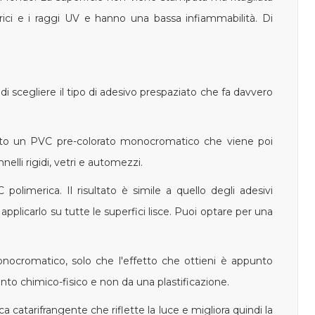
ferici e i raggi UV e hanno una bassa infiammabilità. Di
 di scegliere il tipo di adesivo prespaziato che fa davvero
zato un PVC pre-colorato monocromatico che viene poi
elli rigidi, vetri e automezzi.
 polimerica. Il risultato è simile a quello degli adesivi
applicarlo su tutte le superfici lisce. Puoi optare per una
monocromatico, solo che l'effetto che ottieni è appunto
to chimico-fisico e non da una plastificazione.
a catarifrangente che riflette la luce e migliora quindi la