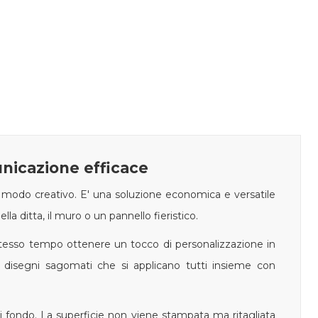
nicazione efficace
 modo creativo. E' una soluzione economica e versatile
lla ditta, il muro o un pannello fieristico.
 stesso tempo ottenere un tocco di personalizzazione in
 disegni sagomati che si applicano tutti insieme con
 di fondo. La superficie non viene stampata ma ritagliata