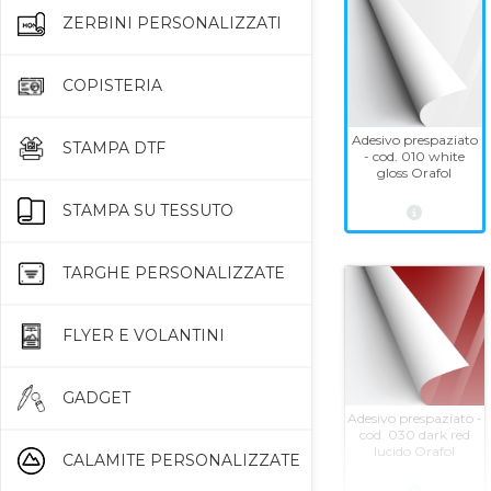
ZERBINI PERSONALIZZATI
COPISTERIA
Adesivo prespaziato
STAMPA DTF
- cod. 010 white
gloss Orafol
STAMPA SU TESSUTO
TARGHE PERSONALIZZATE
FLYER E VOLANTINI
GADGET
Adesivo prespaziato -
cod. 030 dark red
lucido Orafol
CALAMITE PERSONALIZZATE