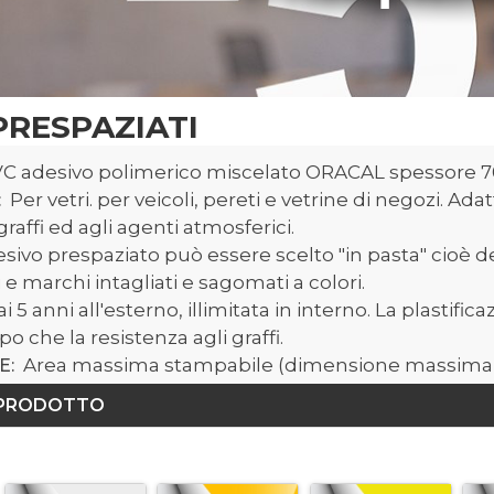
PRESPAZIATI
C adesivo polimerico miscelato ORACAL spessore 7
Per vetri. per veicoli, pereti e vetrine di negozi. Ad
:
graffi ed agli agenti atmosferici.
sivo prespaziato può essere scelto "in pasta" cioè d
 e marchi intagliati e sagomati a colori.
ai 5 anni all'esterno, illimitata in interno. La plastifica
o che la resistenza agli graffi.
Area massima stampabile (dimensione massima d
E:
 PRODOTTO