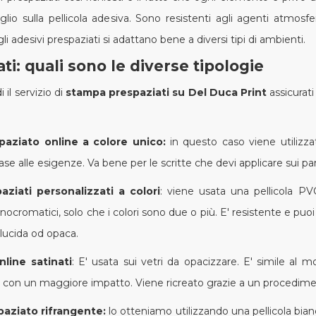
taglio sulla pellicola adesiva. Sono resistenti agli agenti atmos
 adesivi prespaziati si adattano bene a diversi tipi di ambienti.
ti: quali sono le diverse tipologie
 il servizio di
stampa prespaziati su Del Duca Print
assicurati
paziato online a colore unico:
in questo caso viene utiliz
e alle esigenze. Va bene per le scritte che devi applicare sui pann
aziati personalizzati a colori
: viene usata una pellicola PVC
ocromatici, solo che i colori sono due o più. E' resistente e puoi 
 lucida od opaca.
nline satinati
: E' usata sui vetri da opacizzare. E' simile al 
ò con un maggiore impatto. Viene ricreato grazie a un procedimen
paziato rifrangente:
lo otteniamo utilizzando una pellicola bianc