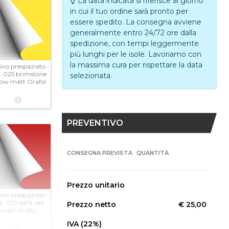
La data indicata si riferisce al giorno
in cui il tuo ordine sarà pronto per
essere spedito. La consegna avviene
generalmente entro 24/72 ore dalla
spedizione, con tempi leggermente
più lunghi per le isole. Lavoriamo con
la massima cura per rispettare la data
ivo prespaziato -
. 025 brimstone
selezionata.
low matt Orafol
PREVENTIVO
CONSEGNA PREVISTA
QUANTITÀ
Prezzo unitario
ivo prespaziato -
d. 032 light red
Prezzo netto
€ 25,00
matt Orafol
IVA (22%)