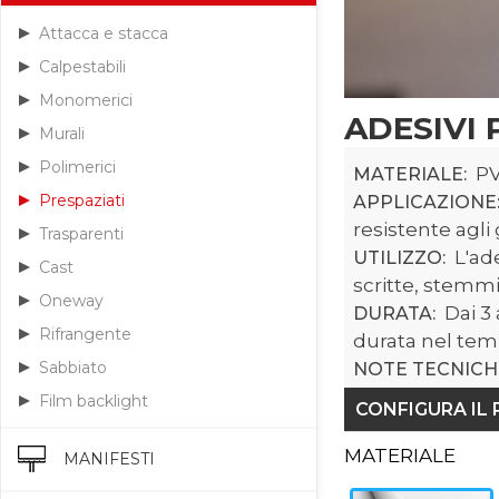
Attacca e stacca
Calpestabili
Monomerici
ADESIVI 
Murali
Polimerici
PV
MATERIALE:
Prespaziati
APPLICAZIONE
resistente agli 
Trasparenti
L'ade
UTILIZZO:
Cast
scritte, stemmi
Oneway
Dai 3 
DURATA:
Rifrangente
durata nel temp
Sabbiato
NOTE TECNICH
Film backlight
CONFIGURA IL
MATERIALE
MANIFESTI