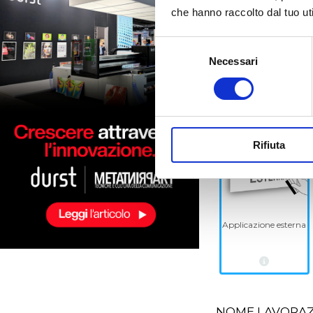
che hanno raccolto dal tuo uti
Neutro - senza
stampa
Selezione
Necessari
del
consenso
APPLICAZIONE
Rifiuta
Applicazione esterna
NOME LAVORA